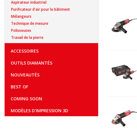
Aspirateur industriel
Purificateur d'air pour le bâtiment
Mélangeurs
Technique de mesure
Polisseuses
Travail de la pierre
ACCESSOIRES
OUTILS DIAMANTÉS
NOUVEAUTÉS
BEST OF
COMING SOON
MODÈLES D'IMPRESSION 3D