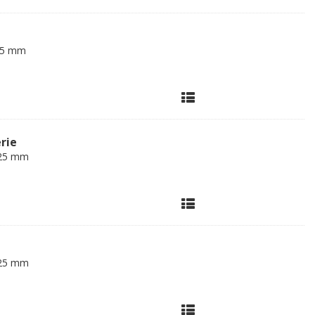
125 mm
erie
 125 mm
 125 mm