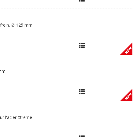
t frein, Ø 125 mm
 mm
r l'acier Xtreme