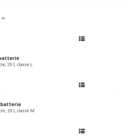
e H
batterie
re, 20 l, classe L
 batterie
re, 20 l, classe M