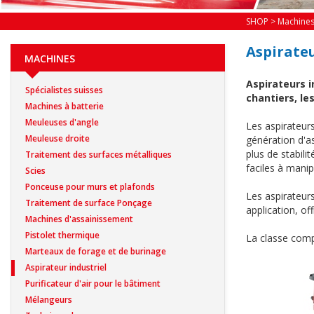
SHOP
>
Machine
Aspirateu
MACHINES
Aspirateurs i
Spécialistes suisses
chantiers, les
Machines à batterie
Meuleuses d'angle
Les aspirateurs
Meuleuse droite
génération d'a
plus de stabili
Traitement des surfaces métalliques
faciles à manip
Scies
Ponceuse pour murs et plafonds
Les aspirateurs
Traitement de surface Ponçage
application, of
Machines d'assainissement
Pistolet thermique
La classe compa
Marteaux de forage et de burinage
Aspirateur industriel
Purificateur d'air pour le bâtiment
Mélangeurs