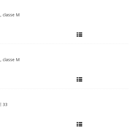
l, classe M
l, classe M
E 33