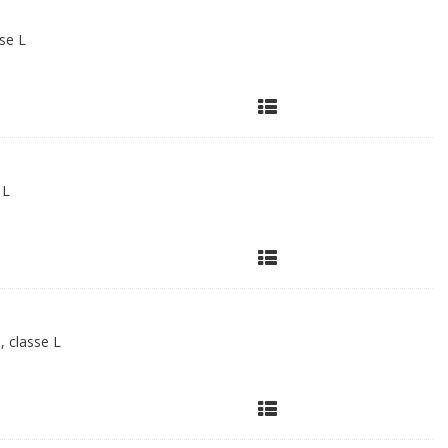
sse L
 L
, classe L