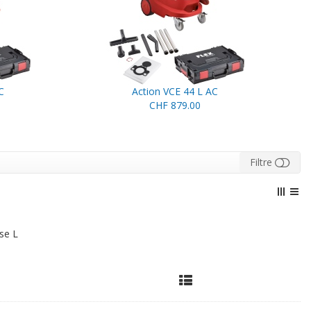
C
Action VCE 44 L AC
CHF 879.00
Filtre
sse L