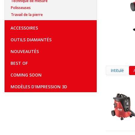
Technique de mesure
Polisseuses
Travail de la pierre
ACCESSOIRES
OUTILS DIAMANTÉS
NOUVEAUTÉS
BEST OF
Intitulé
COMING SOON
MODÈLES D'IMPRESSION 3D