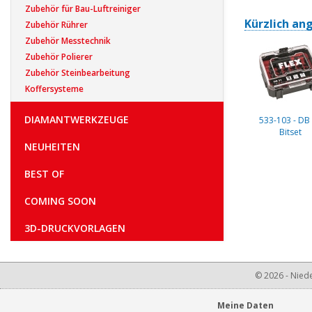
Zubehör für Bau-Luftreiniger
Kürzlich an
Zubehör Rührer
Zubehör Messtechnik
Zubehör Polierer
Zubehör Steinbearbeitung
Koffersysteme
DIAMANTWERKZEUGE
533-103 - DB
Bitset
NEUHEITEN
BEST OF
COMING SOON
3D-DRUCKVORLAGEN
© 2026 - Niede
Meine Daten