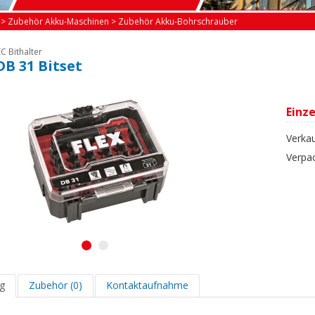
>
Zubehör Akku-Maschinen
>
Zubehör Akku-Bohrschrauber
C Bithalter
 DB 31 Bitset
Einze
Verkau
Verpa
1
2
g
Zubehör (0)
Kontaktaufnahme