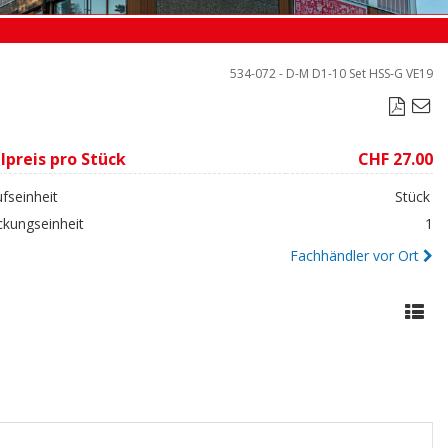
534-072 - D-M D1-10 Set HSS-G VE19

lpreis pro Stück
CHF 27.00
fseinheit
Stück
ckungseinheit
1
Fachhändler vor Ort