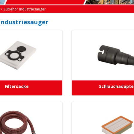
>
Zubehör Industriesauger
Industriesauger
Filtersäcke
Schlauchadapte