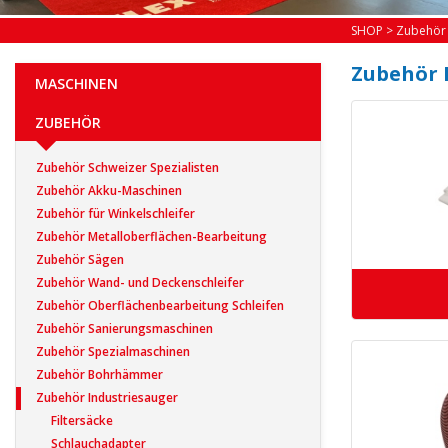
SHOP
>
Zubehör
Zubehör 
MASCHINEN
ZUBEHÖR
Zubehör Schweizer Spezialisten
Zubehör Akku-Maschinen
Zubehör für Winkelschleifer
Zubehör Metalloberflächen-Bearbeitung
Zubehör Sägen
Zubehör Wand- und Deckenschleifer
Zubehör Oberflächenbearbeitung Schleifen
Zubehör Sanierungsmaschinen
Zubehör Spezialmaschinen
Zubehör Bohrhämmer
Zubehör Industriesauger
Filtersäcke
Schlauchadapter