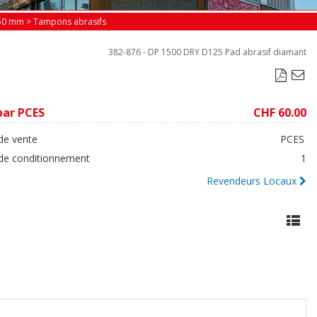
150 mm
>
Tampons abrasifs
382-876 - DP 1500 DRY D125 Pad abrasif diamant

par PCES
CHF 60.00
de vente
PCES
 de conditionnement
1
Revendeurs Locaux