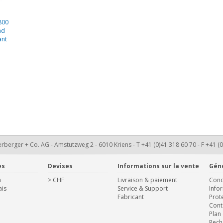
800
ad
ant
rberger + Co. AG - Amstutzweg 2 - 6010 Kriens - T +41 (0)41 318 60 70 - F +41 (0
es
Devises
Informations sur la vente
Gén
h
> CHF
Livraison & paiement
Cond
ais
Service & Support
Info
Fabricant
Prot
Cont
Plan 
Rech