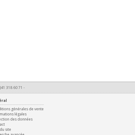
)41 318 60 71 -
éral
itions générales de vente
rmations légales
ection des données
act
du site
erche avancée