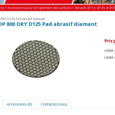
res
>
Accessoires pour le traitement des surfaces
>
Abrasifs Ø115, Ø125 et Ø
0 DRY D125 Pad abrasif diamant
 DP 800 DRY D125 Pad abrasif diamant
Prix 
Unité 
Unité
Accessoires (0)
Contactez-nous