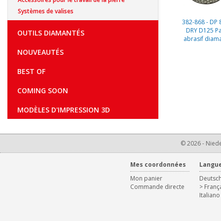
Systèmes de valises
382-868 - DP 
DRY D125 P
OUTILS DIAMANTÉS
abrasif diam
NOUVEAUTÉS
BEST OF
COMING SOON
MODÈLES D'IMPRESSION 3D
© 2026 - Niede
Mes coordonnées
Langu
Mon panier
Deutsc
Commande directe
> Franç
Italiano