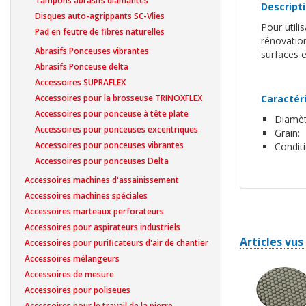
Tampons abrasifs diamantés
Descript
Disques auto-agrippants SC-Vlies
Pour utili
Pad en feutre de fibres naturelles
rénovation
Abrasifs Ponceuses vibrantes
surfaces e
Abrasifs Ponceuse delta
Accessoires SUPRAFLEX
Accessoires pour la brosseuse TRINOXFLEX
Caractér
Accessoires pour ponceuse à tête plate
Diamèt
Accessoires pour ponceuses excentriques
Grain:
Accessoires pour ponceuses vibrantes
Condit
Accessoires pour ponceuses Delta
Accessoires machines d'assainissement
Accessoires machines spéciales
Accessoires marteaux perforateurs
Accessoires pour aspirateurs industriels
Articles vu
Accessoires pour purificateurs d'air de chantier
Accessoires mélangeurs
Accessoires de mesure
Accessoires pour poliseues
Accessoires pour le travail de la pierre