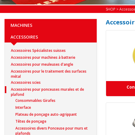
SHOP
>
Accessoi
Accessoi
MACHINES
ACCESSOIRES
Accessoires Spécialistes suisses
Accessoires pour machines à batterie
Accessoires pour meuleuses d'angle
Accessoires pour le traitement des surfaces
métal
Accessoires scies
Con
Accessoires pour ponceuses murales et de
plafond
Consommables Girafes
Interface
Plateau de ponçage auto-agrippant
Têtes de ponçage
Accessoires divers Ponceuse pour murs et
plafonds