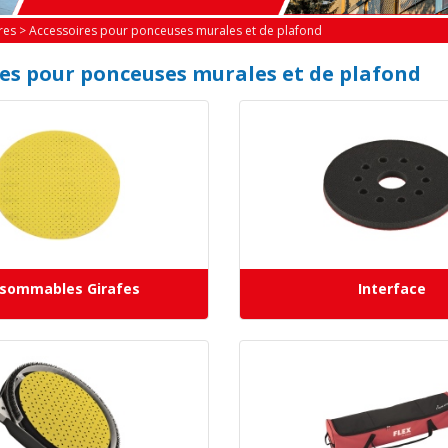
res
>
Accessoires pour ponceuses murales et de plafond
res pour ponceuses murales et de plafond
sommables Girafes
Interface