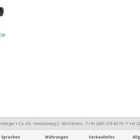
CER
rberger + Co. AG - Amstutzweg 2 - 6010 Kriens - T +41 (0)41 318 60 70 - F +41 (0
Sprachen
Währungen
Verkaufinfos
All