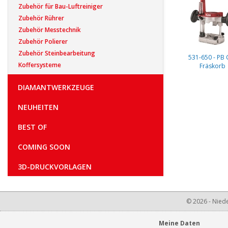
Zubehör für Bau-Luftreiniger
Zubehör Rührer
Zubehör Messtechnik
Zubehör Polierer
Zubehör Steinbearbeitung
531-650 - PB 
Koffersysteme
Fräskorb
DIAMANTWERKZEUGE
NEUHEITEN
BEST OF
COMING SOON
3D-DRUCKVORLAGEN
© 2026 - Niede
Meine Daten