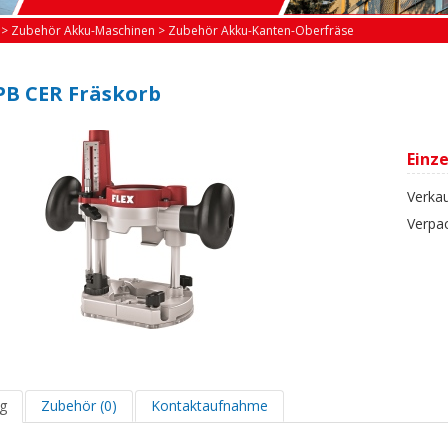
>
Zubehör Akku-Maschinen
>
Zubehör Akku-Kanten-Oberfräse
 PB CER Fräskorb
Einze
Verkau
Verpa
g
Zubehör (0)
Kontaktaufnahme