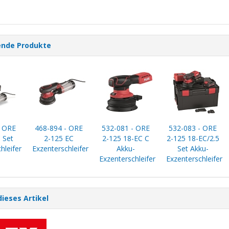
ende Produkte
- ORE
468-894 - ORE
532-081 - ORE
532-083 - ORE
 Set
2-125 EC
2-125 18-EC C
2-125 18-EC/2.5
hleifer
Exzenterschleifer
Akku-
Set Akku-
Exzenterschleifer
Exzenterschleifer
dieses Artikel