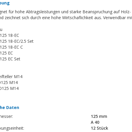
bung
ignet für hohe Abtragsleistungen und starke Beanspruchung auf Holz
nd zeichnet sich durch eine hohe Wirtschaflichkeit aus. Verwendbar m
zu
125 18-EC
125 18-EC/2.5 Set
125 18-EC C
125 EC
125 EC Set
eifteller M14
D125 M14
D125 M14
he Daten
esser:
125 mm
A 40
kungseinheit:
12 Stück