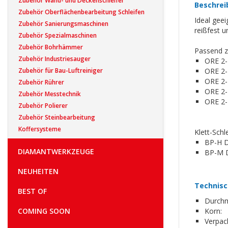
Zubehör Wand- und Deckenschleifer
Beschrei
Zubehör Oberflächenbearbeitung Schleifen
Ideal gee
Zubehör Sanierungsmaschinen
reißfest u
Zubehör Spezialmaschinen
Zubehör Bohrhämmer
Passend 
Zubehör Industriesauger
ORE 2-
Zubehör für Bau-Luftreiniger
ORE 2-
ORE 2-
Zubehör Rührer
ORE 2-
Zubehör Messtechnik
ORE 2-
Zubehör Polierer
Zubehör Steinbearbeitung
Koffersysteme
Klett-Schl
BP-H 
DIAMANTWERKZEUGE
BP-M 
NEUHEITEN
Technisc
BEST OF
Durchm
COMING SOON
Korn:
Verpac