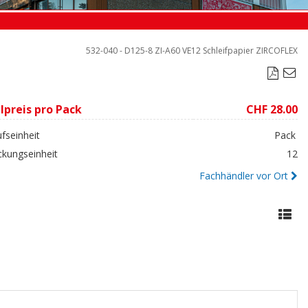
532-040 - D125-8 ZI-A60 VE12 Schleifpapier ZIRCOFLEX

lpreis pro Pack
CHF 28.00
fseinheit
Pack
ckungseinheit
12
Fachhändler vor Ort