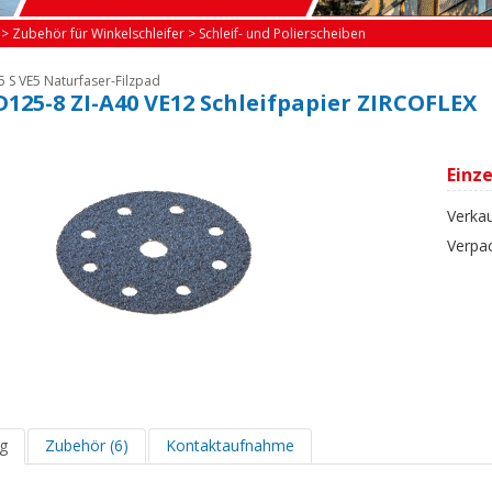
>
Zubehör für Winkelschleifer
>
Schleif- und Polierscheiben
5 S VE5 Naturfaser-Filzpad
 D125-8 ZI-A40 VE12 Schleifpapier ZIRCOFLEX
Einze
Verkau
Verpa
g
Zubehör (6)
Kontaktaufnahme