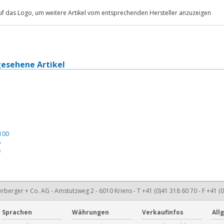
auf das Logo, um weitere Artikel vom entsprechenden Hersteller anzuzeigen
gesehene Artikel
100
5
e
rberger + Co. AG - Amstutzweg 2 - 6010 Kriens - T +41 (0)41 318 60 70 - F +41 (0
Sprachen
Währungen
Verkaufinfos
All