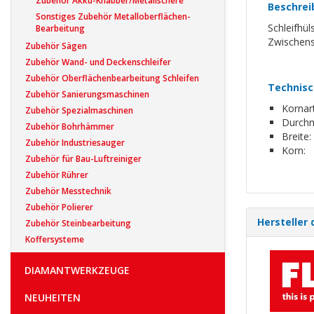
Zubehör Akku-Knabber/Metallschere
Beschrei
Sonstiges Zubehör Metalloberflächen-
Schleifhü
Bearbeitung
Zwischensc
Zubehör Sägen
Zubehör Wand- und Deckenschleifer
Zubehör Oberflächenbearbeitung Schleifen
Technisc
Zubehör Sanierungsmaschinen
Kornart
Zubehör Spezialmaschinen
Durchm
Zubehör Bohrhämmer
Breite:
Zubehör Industriesauger
Korn:
Zubehör für Bau-Luftreiniger
Zubehör Rührer
Zubehör Messtechnik
Zubehör Polierer
Hersteller 
Zubehör Steinbearbeitung
Koffersysteme
DIAMANTWERKZEUGE
NEUHEITEN