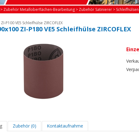
>
Zubehör Metalloberflächen-Bearbeitung
>
Zubehör Satinierer
>
Schleifhülsen
 ZI-P100 VE5 Schleifhülse ZIRCOFLEX
 90x100 ZI-P180 VE5 Schleifhülse ZIRCOFLEX
Einze
Verkau
Verpa
g
Zubehör (0)
Kontaktaufnahme