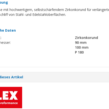
bung
lse mit hochwertigem, selbstschärfendem Zirkonkorund für verlängert
hliff von Stahl- und Edelstahloberflächen.
he Daten
:
Zirkonkorund
esser:
90 mm
100 mm
P 180
dieses Artikel