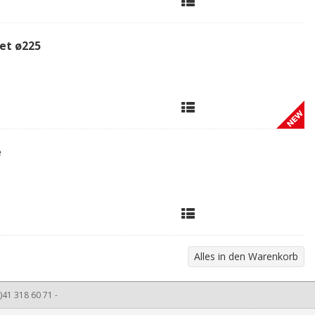
Set ø225
e
)41 318 60 71 -