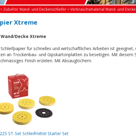
>
Zubehör Wand- und Deckenschleifer
>
Verbrauchsmaterial Wand- und Decken
apier Xtreme
r Wand/Decke Xtreme
Schleifpapier für schnelles und wirtschaftliches Arbeiten ist geeignet
en an Trockenbau- und Gipskartonplatten zu beseitigen. Mit diesem Sch
ichmässiges Finish erzielen. Mit Absauglöchern.
225 ST-Set Schleifmittel Starter Set