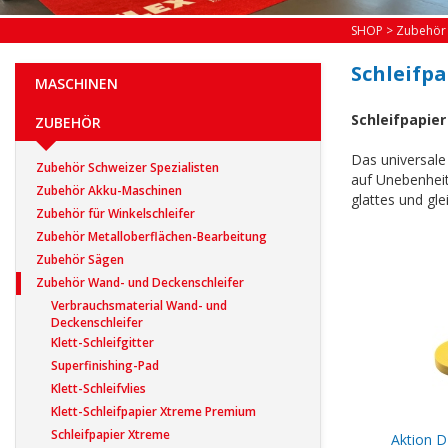
SHOP
>
Zubehör
Schleifp
MASCHINEN
Schleifpapie
ZUBEHÖR
Das universale 
Zubehör Schweizer Spezialisten
auf Unebenheit
Zubehör Akku-Maschinen
glattes und gle
Zubehör für Winkelschleifer
Zubehör Metalloberflächen-Bearbeitung
Zubehör Sägen
Zubehör Wand- und Deckenschleifer
Verbrauchsmaterial Wand- und
Deckenschleifer
Klett-Schleifgitter
Superfinishing-Pad
Klett-Schleifvlies
Klett-Schleifpapier Xtreme Premium
Schleifpapier Xtreme
Aktion D