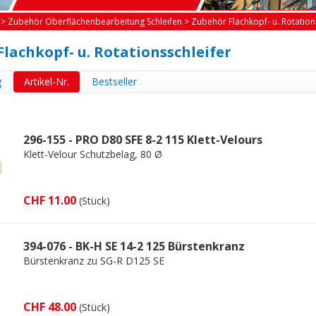
>
Zubehör Oberflächenbearbeitung Schleifen
>
Zubehör Flachkopf- u. Rotation
lachkopf- u. Rotationsschleifer
g
Artikel-Nr.
Bestseller
296-155 - PRO D80 SFE 8-2 115 Klett-Velours
Klett-Velour Schutzbelag, 80 Ø
CHF 11.00
(Stück)
394-076 - BK-H SE 14-2 125 Bürstenkranz
Bürstenkranz zu SG-R D125 SE
CHF 48.00
(Stück)