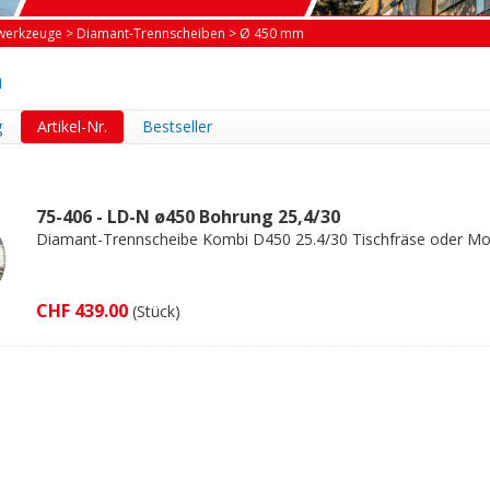
werkzeuge
>
Diamant-Trennscheiben
>
Ø 450 mm
m
g
Artikel-Nr.
Bestseller
75-406 - LD-N ø450 Bohrung 25,4/30
Diamant-Trennscheibe Kombi D450 25.4/30 Tischfräse oder Mo
CHF 439.00
(Stück)