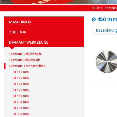
SHOP
>
Diamant
Ø 450 m
MASCHINEN
Bezeichnun
ZUBEHÖR
DIAMANTWERKZEUGE
Diamant-Schleiftöpfe
Diamant-Schleifpads
Diamant-Trennscheiben
Ø 115 mm
Ø 125 mm
Ø 170 mm
Ø 175 mm
Ø 180 mm
Ø 230 mm
Ø 250 mm
Ø 300 mm