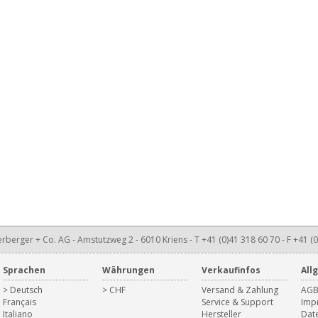
rberger + Co. AG - Amstutzweg 2 - 6010 Kriens - T +41 (0)41 318 60 70 - F +41 (0
Sprachen
Währungen
Verkaufinfos
All
> Deutsch
> CHF
Versand & Zahlung
AG
Français
Service & Support
Imp
Italiano
Hersteller
Dat