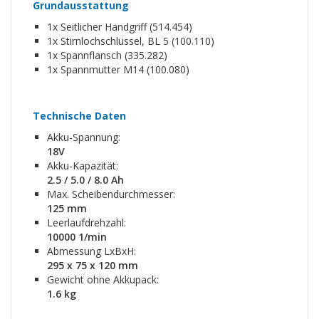
Grundausstattung
1x Seitlicher Handgriff (514.454)
1x Stirnlochschlüssel, BL 5 (100.110)
1x Spannflansch (335.282)
1x Spannmutter M14 (100.080)
Technische Daten
Akku-Spannung:
18V
Akku-Kapazität:
2.5 / 5.0 / 8.0 Ah
Max. Scheibendurchmesser:
125 mm
Leerlaufdrehzahl:
10000 1/min
Abmessung LxBxH:
295 x 75 x 120 mm
Gewicht ohne Akkupack:
1.6 kg