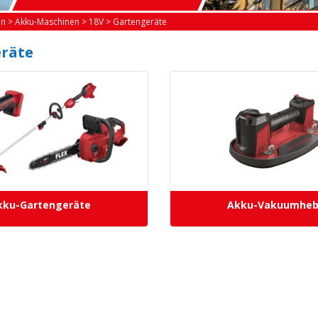
en
>
Akku-Maschinen
>
18V
>
Gartengeräte
räte
kku-Gartengeräte
Akku-Vakuumheb