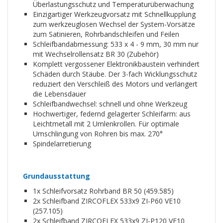
Überlastungsschutz und Temperaturüberwachung
Einzigartiger Werkzeugvorsatz mit Schnellkupplung
zum werkzeuglosen Wechsel der System-Vorsätze
zum Satinieren, Rohrbandschleifen und Feilen
Schleifbandabmessung: 533 x 4 - 9 mm, 30 mm nur
mit Wechselrollensatz BR 30 (Zubehör)
Komplett vergossener Elektronikbaustein verhindert
Schäden durch Stäube. Der 3-fach Wicklungsschutz
reduziert den Verschleiß des Motors und verlängert
die Lebensdauer
Schleifbandwechsel: schnell und ohne Werkzeug
Hochwertiger, federnd gelagerter Schleifarm: aus
Leichtmetall mit 2 Umlenkrollen. Für optimale
Umschlingung von Rohren bis max. 270°
Spindelarretierung
Grundausstattung
1x Schleifvorsatz Rohrband BR 50 (459.585)
2x Schleifband ZIRCOFLEX 533x9 ZI-P60 VE10
(257.105)
2x Schleifband ZIRCOFLEX 533x9 ZI-P120 VE10