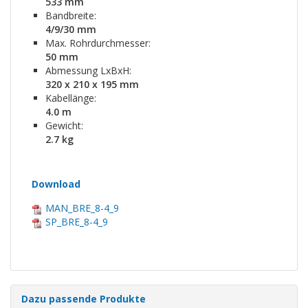
533 mm
Bandbreite:
4/9/30 mm
Max. Rohrdurchmesser:
50 mm
Abmessung LxBxH:
320 x 210 x 195 mm
Kabellänge:
4.0 m
Gewicht:
2.7 kg
Download
MAN_BRE_8-4_9
SP_BRE_8-4_9
Dazu passende Produkte