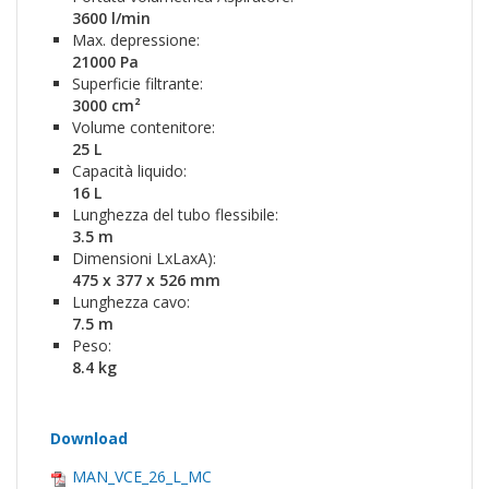
3600 l/min
Max. depressione:
21000 Pa
Superficie filtrante:
3000 cm²
Volume contenitore:
25 L
Capacità liquido:
16 L
Lunghezza del tubo flessibile:
3.5 m
Dimensioni LxLaxA):
475 x 377 x 526 mm
Lunghezza cavo:
7.5 m
Peso:
8.4 kg
Download
MAN_VCE_26_L_MC