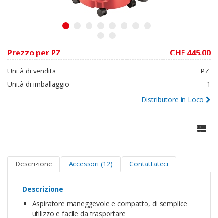
1
2
3
4
5
6
7
8
9
10
Prezzo per PZ
CHF 445.00
Unità di vendita
PZ
Unità di imballaggio
1
Distributore in Loco
Descrizione
Accessori (12)
Contattateci
Descrizione
Aspiratore maneggevole e compatto, di semplice
utilizzo e facile da trasportare