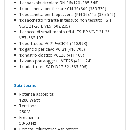
1x spazzola circolare RN 36x120 (385.646)
1x bocchetta per fessure CN 36x300 (385.530)
1x bocchetta per tappezzeria (PN 36x115 (385.549)
1x sacchetto filtrante in tessuto non tessuto FS-F
VC/E 21-26 L VE5 (502.235)
1x sacco di smaltimento rifiuti ES-PP VC/E 21-26
VE5 (385.107)
1x portatubo VC21+VCE26 (410.993)
1x gancio per cavo VC 21 (410.705)
1x nastro elastico VCE26 (411.108)
1x vano portaoggetti, VCE26 (411.124)
1x adattatore SAD D27-32 (385.506)
Dati tecnici
Potenza assorbita:
1200 Watt
Tensione:
230 V
Frequenza:
50/60 Hz
Portata volumetrica Aspiratore: