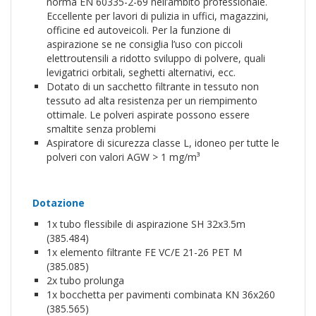
norma EN 60335-2-69 nell’ambito professionale.
Eccellente per lavori di pulizia in uffici, magazzini,
officine ed autoveicoli. Per la funzione di
aspirazione se ne consiglia l’uso con piccoli
elettroutensili a ridotto sviluppo di polvere, quali
levigatrici orbitali, seghetti alternativi, ecc.
Dotato di un sacchetto filtrante in tessuto non
tessuto ad alta resistenza per un riempimento
ottimale. Le polveri aspirate possono essere
smaltite senza problemi
Aspiratore di sicurezza classe L, idoneo per tutte le
polveri con valori AGW > 1 mg/m³
Dotazione
1x tubo flessibile di aspirazione SH 32x3.5m
(385.484)
1x elemento filtrante FE VC/E 21-26 PET M
(385.085)
2x tubo prolunga
1x bocchetta per pavimenti combinata KN 36x260
(385.565)