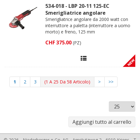
534-018 - LBP 20-11 125-EC
Smerigliatrice angolare
Smerigliatrice angolare da 2000 watt con
interruttore a paletta (interruttore a uomo
morto) e freno, 125 mm
CHF 375.00
(PZ)
1
2
3
(1 A 25 Da 58 Articolo)
>
>>
© 2026 - Niederberger + Co. AG - Amstutzweg 2 - 6010 Kriens - T