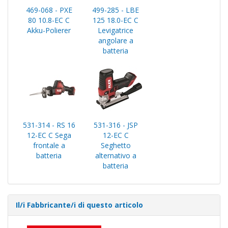
469-068 - PXE
499-285 - LBE
80 10.8-EC C
125 18.0-EC C
Akku-Polierer
Levigatrice
angolare a
batteria
531-314 - RS 16
531-316 - JSP
12-EC C Sega
12-EC C
frontale a
Seghetto
batteria
alternativo a
batteria
Il/i Fabbricante/i di questo articolo