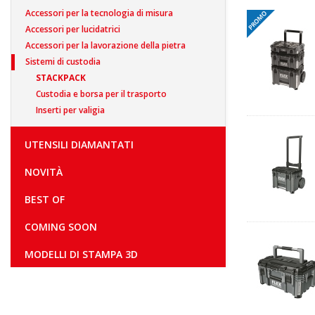
Accessori per la tecnologia di misura
Accessori per lucidatrici
Accessori per la lavorazione della pietra
Sistemi di custodia
STACKPACK
Custodia e borsa per il trasporto
Inserti per valigia
UTENSILI DIAMANTATI
NOVITÀ
BEST OF
COMING SOON
MODELLI DI STAMPA 3D