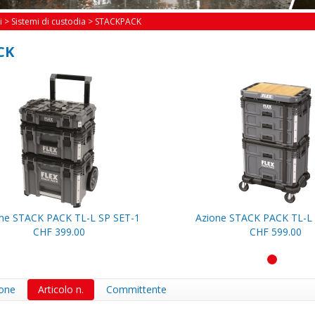
i
>
Sistemi di custodia
>
STACKPACK
CK
ne STACK PACK TL-L SP SET-1
Azione STACK PACK TL-L 
CHF 399.00
CHF 599.00
1
one
Articolo n.
Committente