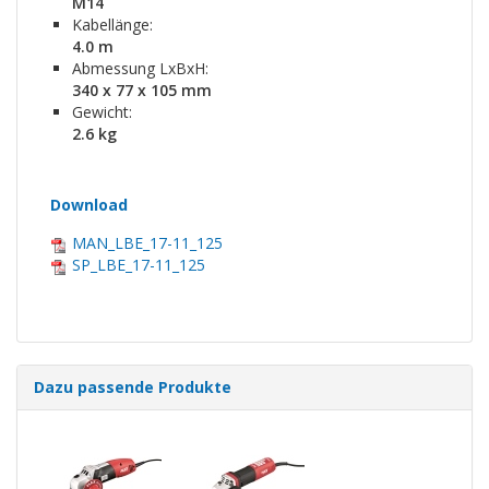
M14
Kabellänge:
4.0 m
Abmessung LxBxH:
340 x 77 x 105 mm
Gewicht:
2.6 kg
Download
MAN_LBE_17-11_125
SP_LBE_17-11_125
Dazu passende Produkte