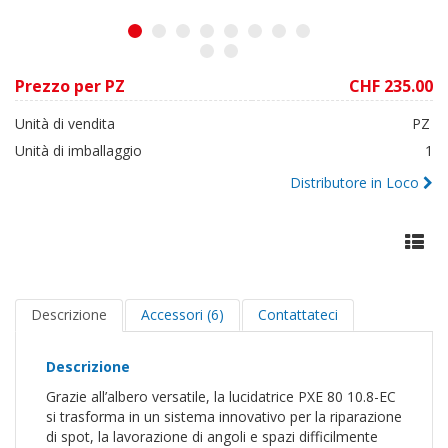
1
2
3
4
5
6
7
8
9
10
Prezzo per PZ
CHF 235.00
Unità di vendita
PZ
Unità di imballaggio
1
Distributore in Loco
Descrizione
Accessori (6)
Contattateci
Descrizione
Grazie all’albero versatile, la lucidatrice PXE 80 10.8-EC
si trasforma in un sistema innovativo per la riparazione
di spot, la lavorazione di angoli e spazi difficilmente